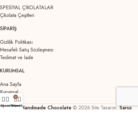
SPESİYAL ÇİKOLATALAR
Çikolata Çeşitleri
SIPARIŞ
Gizlilik Politikası
Mesafeli Satış Sözleşmesi
Teslimat ve İade
KURUMSAL
Ana Sayfa
Kurumsal
0
İletişim
ağaza
Favorilerim
Sepet
Hesabım
Major Handmade Chocolate
© 2026 Site Tasarım:
Sarus
Global
.