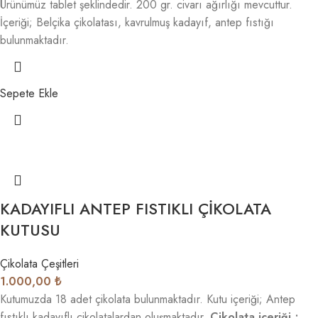
Ürünümüz tablet şeklindedir. 200 gr. civarı ağırlığı mevcuttur.
İçeriği; Belçika çikolatası, kavrulmuş kadayıf, antep fıstığı
bulunmaktadır.
Sepete Ekle
KADAYIFLI ANTEP FISTIKLI ÇİKOLATA
KUTUSU
Çikolata Çeşitleri
1.000,00
₺
Kutumuzda 18 adet çikolata bulunmaktadır. Kutu içeriği; Antep
fıstıklı kadayıflı çikolatalardan oluşmaktadır.
Çikolata içeriği ;