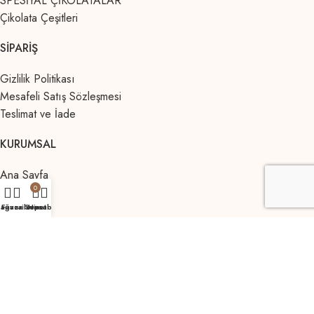
SPESİYAL ÇİKOLATALAR
Çikolata Çeşitleri
SIPARIŞ
Gizlilik Politikası
Mesafeli Satış Sözleşmesi
Teslimat ve İade
KURUMSAL
Ana Sayfa
0
Kurumsal
ağaza
Favorilerim
Sepet
Hesabım
İletişim
Major Handmade Chocolate
© 2026 Site Tasarım:
Sarus
Global
.