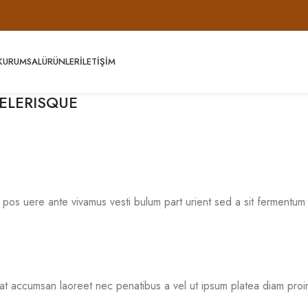
1000 TL ve Üzeri Alışverişlerde Ücretsiz Kargo
KURUMSAL
ÜRÜNLER
İLETIŞIM
ELERISQUE
mi pos uere ante vivamus vesti bulum part urient sed a sit fermentum
at accumsan laoreet nec penatibus a vel ut ipsum platea diam proin 