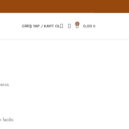
0
GIRIŞ YAP / KAYIT OL
0,00
₺
 eros.
facilis.