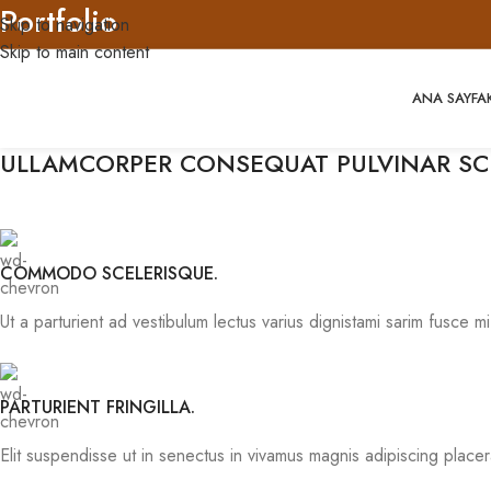
Portfolio
Skip to navigation
Skip to main content
Home
Portfolio
Imperdiet mauris a nontin
ANA SAYFA
ULLAMCORPER CONSEQUAT PULVINAR SC
COMMODO SCELERISQUE.
Ut a parturient ad vestibulum lectus varius dignistami sarim fusce 
PARTURIENT FRINGILLA.
Elit suspendisse ut in senectus in vivamus magnis adipiscing placer