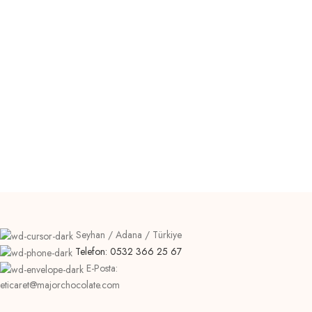
Potenti parturient parturie
Accessories
Imperdiet mauris a nontin
Accessories
Potenti parturient parturie
Seyhan / Adana / Türkiye
Telefon: 0532 366 25 67
E-Posta:
eticaret@majorchocolate.com