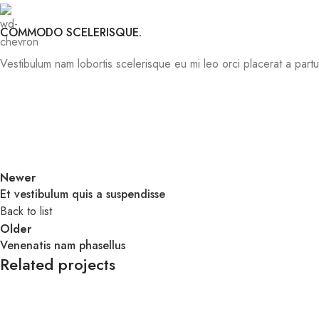
COMMODO SCELERISQUE.
Vestibulum nam lobortis scelerisque eu mi leo orci placerat a part
Newer
Et vestibulum quis a suspendisse
Back to list
Older
Venenatis nam phasellus
Related projects
Accessories