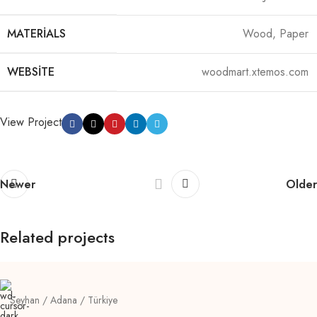
MATERIALS
Wood, Paper
WEBSITE
woodmart.xtemos.com
View Project
Newer
Older
Related projects
Venenatis nam phasellus
Lighting
Seyhan / Adana / Türkiye