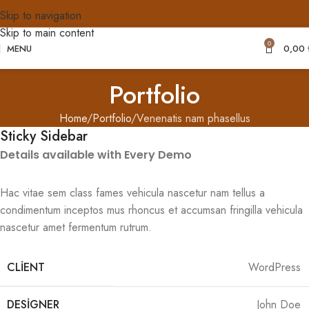
Skip to navigation
Skip to main content
0
MENU
0,00
Portfolio
Home
Portfolio
Venenatis nam phasellus
Sticky Sidebar
Details available with Every Demo
Hac vitae sem class fames vehicula nascetur nam tellus a
condimentum inceptos mus rhoncus et accumsan fringilla vehicula
nascetur amet fermentum rutrum.
CLIENT
WordPress
DESIGNER
John Doe