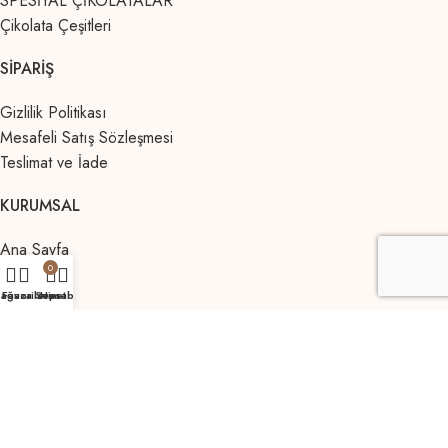
SPESİYAL ÇİKOLATALAR
Çikolata Çeşitleri
SIPARIŞ
Gizlilik Politikası
Mesafeli Satış Sözleşmesi
Teslimat ve İade
KURUMSAL
Ana Sayfa
0
Kurumsal
ağaza
Favorilerim
Sepet
Hesabım
İletişim
Major Handmade Chocolate
© 2026 Site Tasarım:
Sarus
Global
.